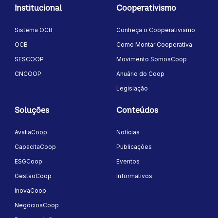
Institucional
Cooperativismo
Sistema OCB
Conheça o Cooperativismo
OCB
Como Montar Cooperativa
SESCOOP
Movimento SomosCoop
CNCOOP
Anuário do Coop
Legislação
Soluções
Conteúdos
AvaliaCoop
Notícias
CapacitaCoop
Publicações
ESGCoop
Eventos
GestãoCoop
Informativos
InovaCoop
NegóciosCoop