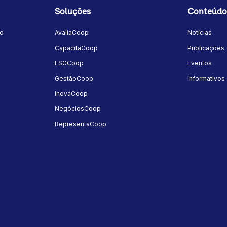
Soluções
Conteúdo
mo
AvaliaCoop
Notícias
a
CapacitaCoop
Publicações
ESGCoop
Eventos
GestãoCoop
Informativos
InovaCoop
NegóciosCoop
RepresentaCoop