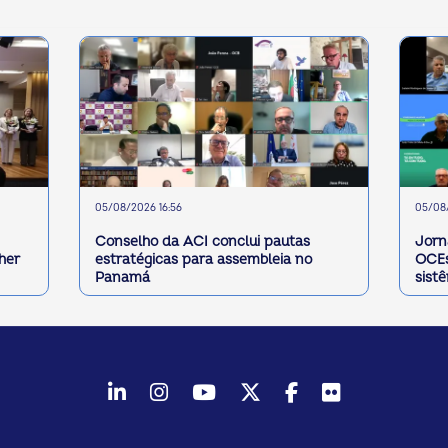
05/08/2026 16:56
05/08/
Conselho da ACI conclui pautas
Jorn
her
estratégicas para assembleia no
OCEs
Panamá
sist
LinkedIn
Instagram
Youtube
Twitter/X
Facebook
Flickr