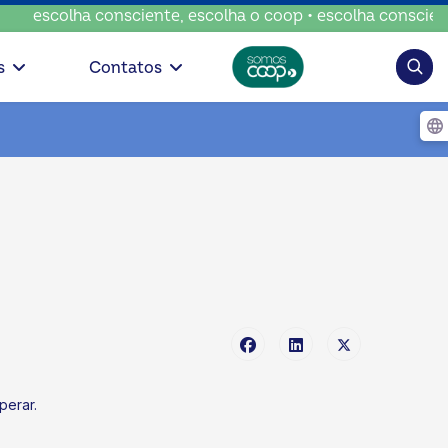
a consciente, escolha o coop • escolha consciente, escolha
Pesqui
s
Contatos
perar.