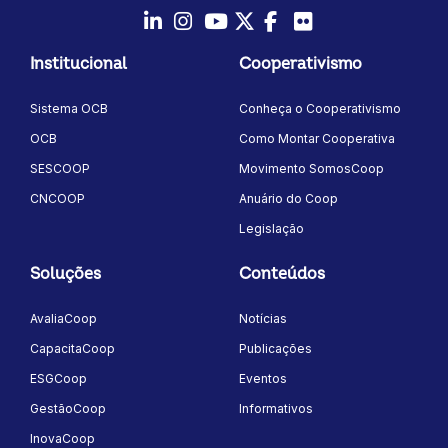
LinkedIn
Instagram
Youtube
Twitter/X
Facebook
Flickr
Institucional
Cooperativismo
Sistema OCB
Conheça o Cooperativismo
OCB
Como Montar Cooperativa
SESCOOP
Movimento SomosCoop
CNCOOP
Anuário do Coop
Legislação
Soluções
Conteúdos
AvaliaCoop
Notícias
CapacitaCoop
Publicações
ESGCoop
Eventos
GestãoCoop
Informativos
InovaCoop