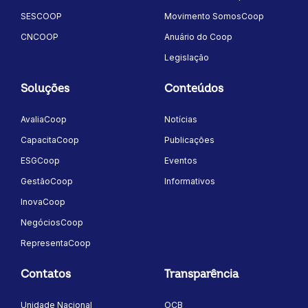
SESCOOP
Movimento SomosCoop
CNCOOP
Anuário do Coop
Legislação
Soluções
Conteúdos
AvaliaCoop
Notícias
CapacitaCoop
Publicações
ESGCoop
Eventos
GestãoCoop
Informativos
InovaCoop
NegóciosCoop
RepresentaCoop
Contatos
Transparência
Unidade Nacional
OCB