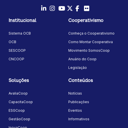
LinkedIn
Instagram
Youtube
Twitter/X
Facebook
Flickr
Institucional
Cooperativismo
Sistema OCB
Conheça o Cooperativismo
OCB
Como Montar Cooperativa
SESCOOP
Movimento SomosCoop
CNCOOP
Anuário do Coop
Legislação
Soluções
Conteúdos
AvaliaCoop
Notícias
CapacitaCoop
Publicações
ESGCoop
Eventos
GestãoCoop
Informativos
InovaCoop