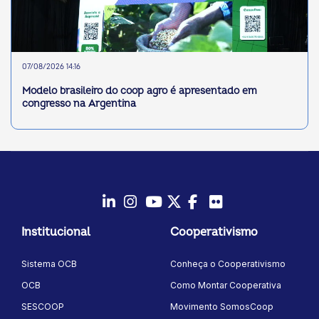
07/08/2026 14:16
Modelo brasileiro do coop agro é apresentado em
congresso na Argentina
LinkedIn
Instagram
Youtube
Twitter/X
Facebook
Flickr
Institucional
Cooperativismo
Sistema OCB
Conheça o Cooperativismo
OCB
Como Montar Cooperativa
SESCOOP
Movimento SomosCoop