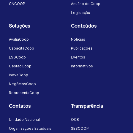
CNCOOP
Anuário do Coop
Legislação
Soluções
Conteúdos
AvaliaCoop
Notícias
CapacitaCoop
Publicações
ESGCoop
Eventos
GestãoCoop
Informativos
InovaCoop
NegóciosCoop
RepresentaCoop
Contatos
Transparência
Unidade Nacional
OCB
Organizações Estaduais
SESCOOP