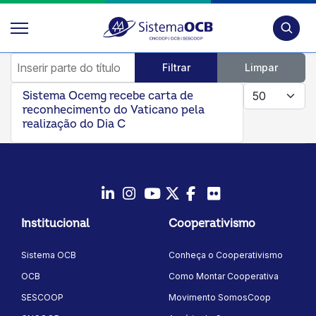
Pesquis
Inserir parte do título
Filtrar
Limpar
Mostrar #
Sistema Ocemg recebe carta de
reconhecimento do Vaticano pela
realização do Dia C
LinkedIn
Instagram
Youtube
Twitter/X
Facebook
Flickr
Institucional
Cooperativismo
Sistema OCB
Conheça o Cooperativismo
OCB
Como Montar Cooperativa
SESCOOP
Movimento SomosCoop