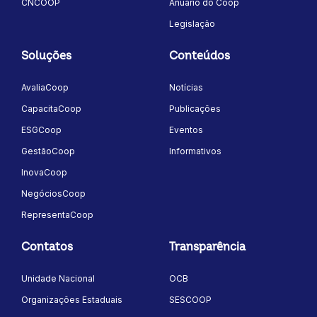
CNCOOP
Anuário do Coop
Legislação
Soluções
Conteúdos
AvaliaCoop
Notícias
CapacitaCoop
Publicações
ESGCoop
Eventos
GestãoCoop
Informativos
InovaCoop
NegóciosCoop
RepresentaCoop
Contatos
Transparência
Unidade Nacional
OCB
Organizações Estaduais
SESCOOP