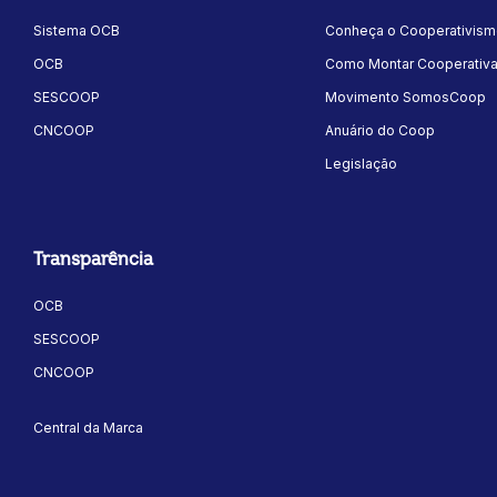
Sistema OCB
Conheça o Cooperativis
OCB
Como Montar Cooperativ
SESCOOP
Movimento SomosCoop
CNCOOP
Anuário do Coop
Legislação
ok
kr
Transparência
OCB
SESCOOP
CNCOOP
Central da Marca