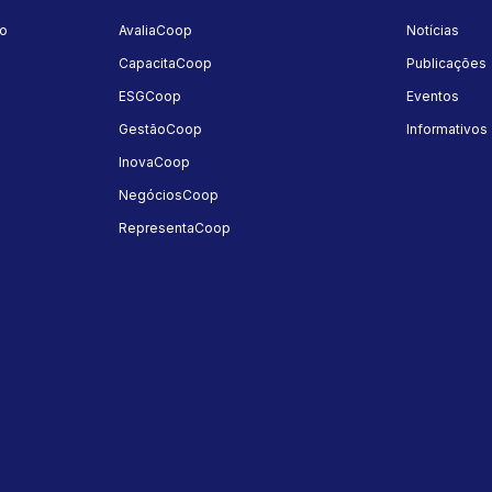
mo
AvaliaCoop
Notícias
a
CapacitaCoop
Publicações
ESGCoop
Eventos
GestãoCoop
Informativos
InovaCoop
NegóciosCoop
RepresentaCoop