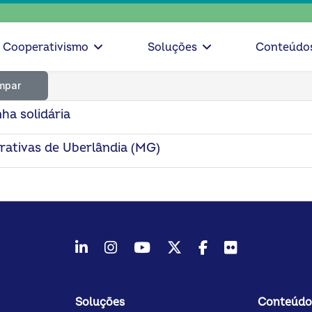
Cooperativismo
Soluções
Conteúdo
mpar
a solidária
rativas de Uberlândia (MG)
LinkedIn
Instagram
Youtube
Twitter/X
Facebook
Flickr
Soluções
Conteúdo