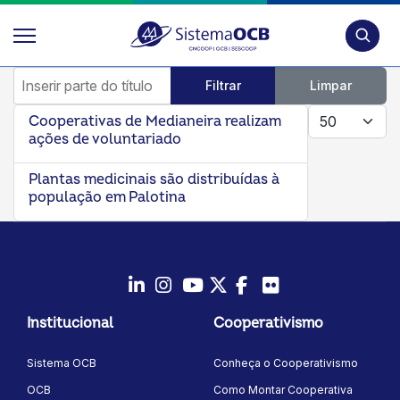
Pesquis
Inserir parte do título
Filtrar
Limpar
Mostrar #
Cooperativas de Medianeira realizam
ações de voluntariado
Plantas medicinais são distribuídas à
população em Palotina
LinkedIn
Instagram
Youtube
Twitter/X
Facebook
Flickr
Institucional
Cooperativismo
Sistema OCB
Conheça o Cooperativismo
OCB
Como Montar Cooperativa