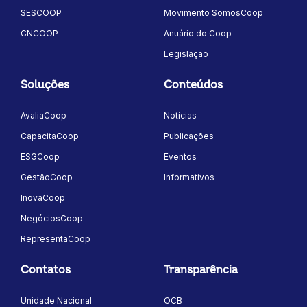
SESCOOP
Movimento SomosCoop
CNCOOP
Anuário do Coop
Legislação
Soluções
Conteúdos
AvaliaCoop
Notícias
CapacitaCoop
Publicações
ESGCoop
Eventos
GestãoCoop
Informativos
InovaCoop
NegóciosCoop
RepresentaCoop
Contatos
Transparência
Unidade Nacional
OCB