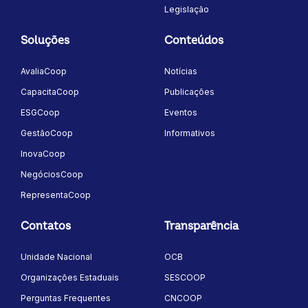
Legislação
Soluções
Conteúdos
AvaliaCoop
Notícias
CapacitaCoop
Publicações
ESGCoop
Eventos
GestãoCoop
Informativos
InovaCoop
NegóciosCoop
RepresentaCoop
Contatos
Transparência
Unidade Nacional
OCB
Organizações Estaduais
SESCOOP
Perguntas Frequentes
CNCOOP