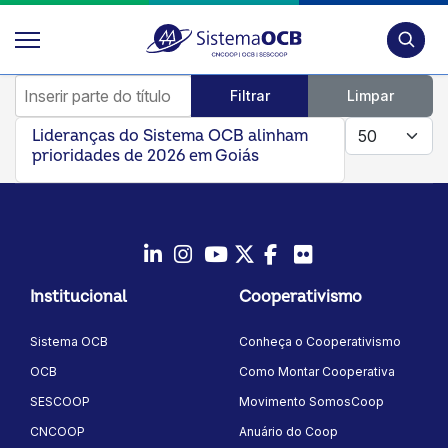
Pesquis
Inserir parte do título
Filtrar
Limpar
Mostrar #
Lideranças do Sistema OCB alinham
prioridades de 2026 em Goiás
LinkedIn
Instagram
Youtube
Twitter/X
Facebook
Flickr
Institucional
Cooperativismo
Sistema OCB
Conheça o Cooperativismo
OCB
Como Montar Cooperativa
SESCOOP
Movimento SomosCoop
CNCOOP
Anuário do Coop