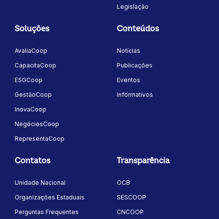
Legislação
Soluções
Conteúdos
AvaliaCoop
Notícias
CapacitaCoop
Publicações
ESGCoop
Eventos
GestãoCoop
Informativos
InovaCoop
NegóciosCoop
RepresentaCoop
Contatos
Transparência
Unidade Nacional
OCB
Organizações Estaduais
SESCOOP
Perguntas Frequentes
CNCOOP