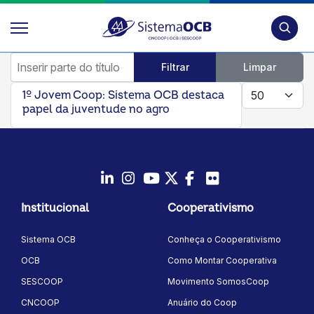
Pesquis
Inserir parte do título
Filtrar
Limpar
Mostrar #
1º Jovem Coop: Sistema OCB destaca
papel da juventude no agro
LinkedIn
Instagram
Youtube
Twitter/X
Facebook
Flickr
Institucional
Cooperativismo
Sistema OCB
Conheça o Cooperativismo
OCB
Como Montar Cooperativa
SESCOOP
Movimento SomosCoop
CNCOOP
Anuário do Coop