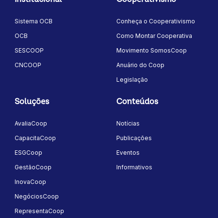
Sistema OCB
Conheça o Cooperativismo
OCB
Como Montar Cooperativa
SESCOOP
Movimento SomosCoop
CNCOOP
Anuário do Coop
Legislação
Soluções
Conteúdos
AvaliaCoop
Notícias
CapacitaCoop
Publicações
ESGCoop
Eventos
GestãoCoop
Informativos
InovaCoop
NegóciosCoop
RepresentaCoop