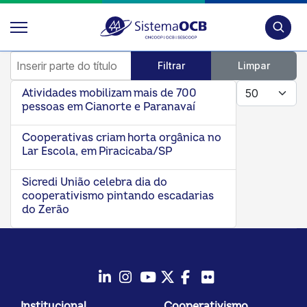
Pesquis
Inserir parte do título
Filtrar
Limpar
Mostrar #
Atividades mobilizam mais de 700
pessoas em Cianorte e Paranavaí
Cooperativas criam horta orgânica no
Lar Escola, em Piracicaba/SP
Sicredi União celebra dia do
cooperativismo pintando escadarias
do Zerão
LinkedIn
Instagram
Youtube
Twitter/X
Facebook
Flickr
Institucional
Cooperativismo