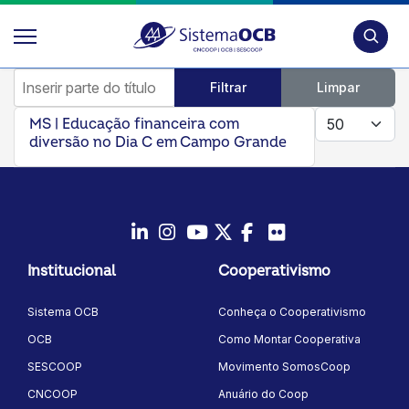
Pesquis
Inserir parte do título
Filtrar
Limpar
Mostrar #
MS | Educação financeira com
diversão no Dia C em Campo Grande
LinkedIn
Instagram
Youtube
Twitter/X
Facebook
Flickr
Institucional
Cooperativismo
Sistema OCB
Conheça o Cooperativismo
OCB
Como Montar Cooperativa
SESCOOP
Movimento SomosCoop
CNCOOP
Anuário do Coop