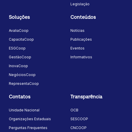
Legislação
Soluções
Conteúdos
AvaliaCoop
Notícias
CapacitaCoop
Publicações
ESGCoop
Eventos
GestãoCoop
Informativos
InovaCoop
NegóciosCoop
RepresentaCoop
Contatos
Transparência
Unidade Nacional
OCB
Organizações Estaduais
SESCOOP
Perguntas Frequentes
CNCOOP