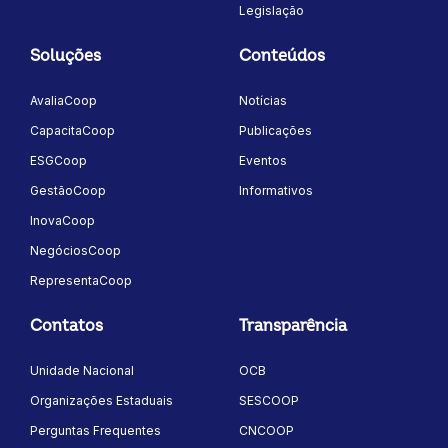
Legislação
Soluções
Conteúdos
AvaliaCoop
Notícias
CapacitaCoop
Publicações
ESGCoop
Eventos
GestãoCoop
Informativos
InovaCoop
NegóciosCoop
RepresentaCoop
Contatos
Transparência
Unidade Nacional
OCB
Organizações Estaduais
SESCOOP
Perguntas Frequentes
CNCOOP