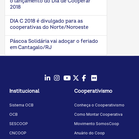
o lançamento do Dia de Cooperar
2018
DIA C 2018 é divulgado para as
cooperativas do Norte/Noroeste
Páscoa Solidária vai adoçar o feriado
em Cantagalo/RJ
LinkedIn
Instagram
Youtube
Twitter/X
Facebook
Flickr
Institucional
Cooperativismo
Sistema OCB
Conheça o Cooperativismo
OCB
Como Montar Cooperativa
SESCOOP
Movimento SomosCoop
CNCOOP
Anuário do Coop