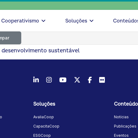
Cooperativismo
Soluções
Conteúdo
mpar
 desenvolvimento sustentável
LinkedIn
Instagram
Youtube
Twitter/X
Facebook
Flickr
Soluções
Conteúdo
mo
AvaliaCoop
Notícias
a
CapacitaCoop
Publicações
ESGCoop
Eventos