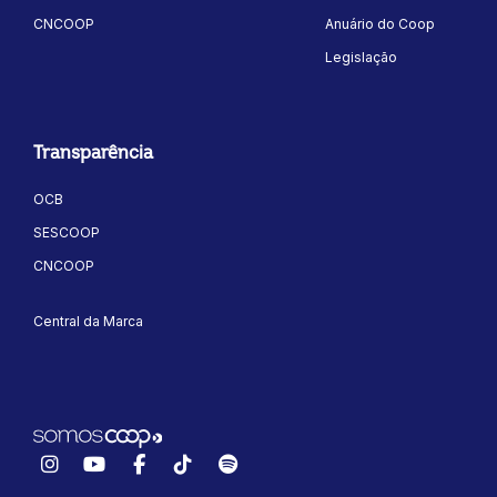
CNCOOP
Anuário do Coop
Legislação
Transparência
OCB
ok
kr
SESCOOP
CNCOOP
Central da Marca
Instagram
YouTube
Facebook
TikTok
Spotify