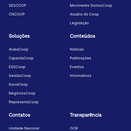
SESCOOP
Movimento SomosCoop
CNCOOP
Anuário do Coop
Legislação
Soluções
Conteúdos
AvaliaCoop
Notícias
CapacitaCoop
Publicações
ESGCoop
Eventos
GestãoCoop
Informativos
InovaCoop
NegóciosCoop
RepresentaCoop
Contatos
Transparência
Unidade Nacional
OCB