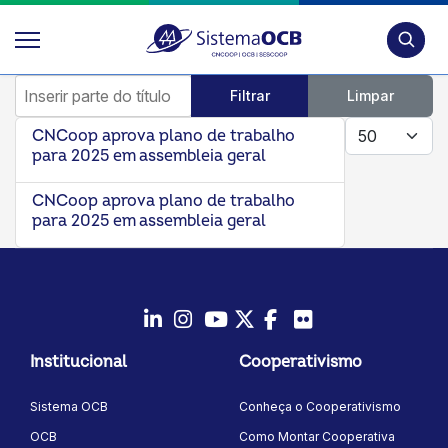
Pesquis
Inserir parte do título
Filtrar
Limpar
Mostrar #
CNCoop aprova plano de trabalho
para 2025 em assembleia geral
CNCoop aprova plano de trabalho
para 2025 em assembleia geral
LinkedIn
Instagram
Youtube
Twitter/X
Facebook
Flickr
Institucional
Cooperativismo
Sistema OCB
Conheça o Cooperativismo
OCB
Como Montar Cooperativa