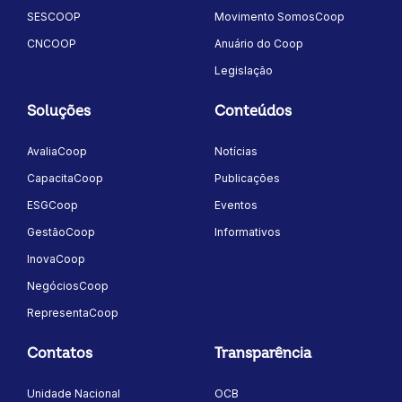
SESCOOP
Movimento SomosCoop
CNCOOP
Anuário do Coop
Legislação
Soluções
Conteúdos
AvaliaCoop
Notícias
CapacitaCoop
Publicações
ESGCoop
Eventos
GestãoCoop
Informativos
InovaCoop
NegóciosCoop
RepresentaCoop
Contatos
Transparência
Unidade Nacional
OCB