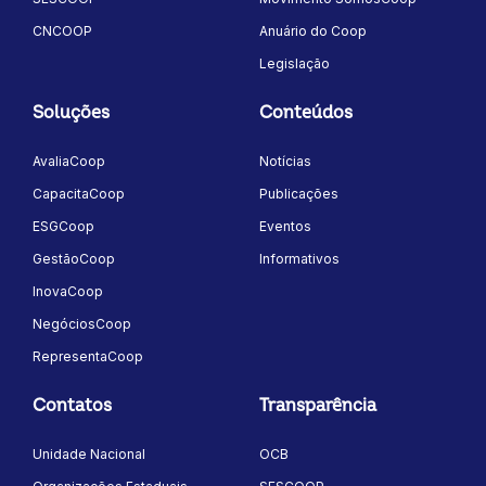
CNCOOP
Anuário do Coop
Legislação
Soluções
Conteúdos
AvaliaCoop
Notícias
CapacitaCoop
Publicações
ESGCoop
Eventos
GestãoCoop
Informativos
InovaCoop
NegóciosCoop
RepresentaCoop
Contatos
Transparência
Unidade Nacional
OCB