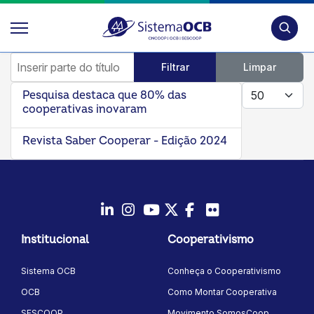
Pesquis
Inserir parte do título
Filtrar
Limpar
Mostrar #
Pesquisa destaca que 80% das
cooperativas inovaram
Revista Saber Cooperar - Edição 2024
LinkedIn
Instagram
Youtube
Twitter/X
Facebook
Flickr
Institucional
Cooperativismo
Sistema OCB
Conheça o Cooperativismo
OCB
Como Montar Cooperativa
SESCOOP
Movimento SomosCoop