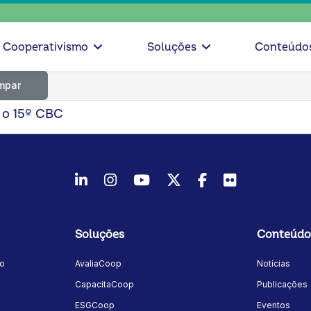
Cooperativismo
Soluções
Conteúdo
mpar
e o 15º CBC
LinkedIn
Instagram
Youtube
Twitter/X
Facebook
Flickr
Soluções
Conteúdo
mo
AvaliaCoop
Notícias
a
CapacitaCoop
Publicações
ESGCoop
Eventos