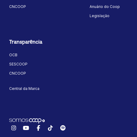
CNCOOP
Anuário do Coop
Legislação
Transparência
OCB
ok
kr
SESCOOP
CNCOOP
Central da Marca
Instagram
YouTube
Facebook
TikTok
Spotify