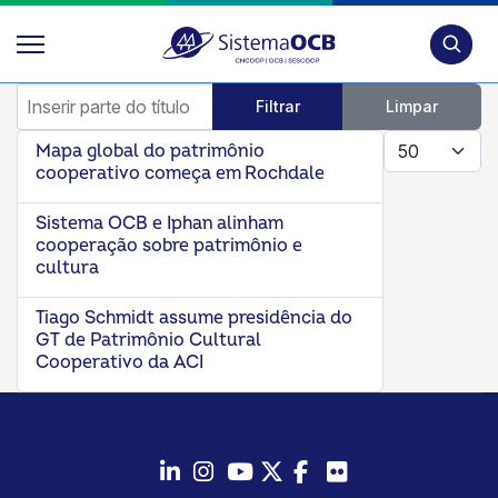
Pesquis
Inserir parte do título
Filtrar
Limpar
Mostrar #
Mapa global do patrimônio
cooperativo começa em Rochdale
Sistema OCB e Iphan alinham
cooperação sobre patrimônio e
cultura
Tiago Schmidt assume presidência do
GT de Patrimônio Cultural
Cooperativo da ACI
LinkedIn
Instagram
Youtube
Twitter/X
Facebook
Flickr