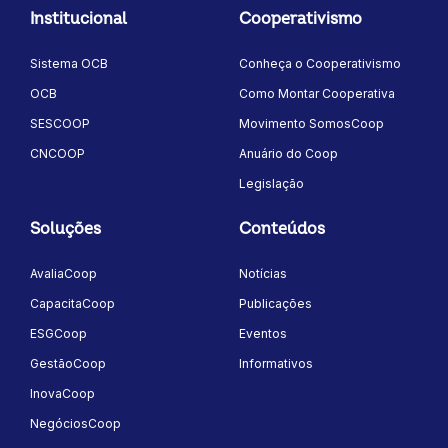
Institucional
Cooperativismo
Sistema OCB
Conheça o Cooperativismo
OCB
Como Montar Cooperativa
SESCOOP
Movimento SomosCoop
CNCOOP
Anuário do Coop
Legislação
Soluções
Conteúdos
AvaliaCoop
Notícias
CapacitaCoop
Publicações
ESGCoop
Eventos
GestãoCoop
Informativos
InovaCoop
NegóciosCoop