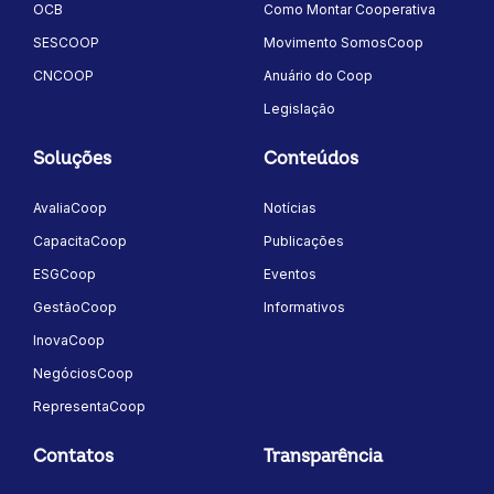
OCB
Como Montar Cooperativa
SESCOOP
Movimento SomosCoop
CNCOOP
Anuário do Coop
Legislação
Soluções
Conteúdos
AvaliaCoop
Notícias
CapacitaCoop
Publicações
ESGCoop
Eventos
GestãoCoop
Informativos
InovaCoop
NegóciosCoop
RepresentaCoop
Contatos
Transparência