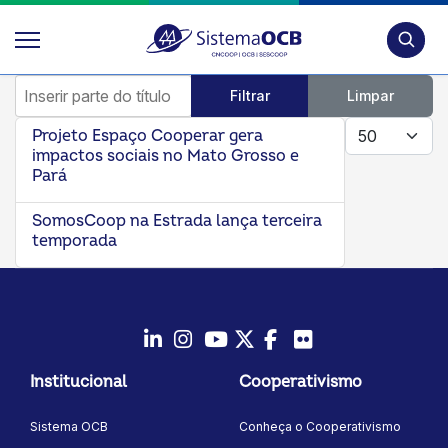
Pesquis
Inserir parte do título
Filtrar
Limpar
Mostrar #
Projeto Espaço Cooperar gera
impactos sociais no Mato Grosso e
Pará
SomosCoop na Estrada lança terceira
temporada
LinkedIn
Instagram
Youtube
Twitter/X
Facebook
Flickr
Institucional
Cooperativismo
Sistema OCB
Conheça o Cooperativismo