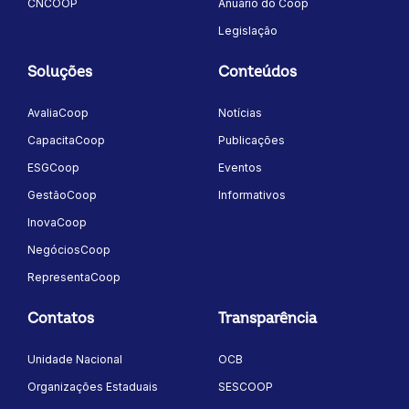
CNCOOP
Anuário do Coop
Legislação
Soluções
Conteúdos
AvaliaCoop
Notícias
CapacitaCoop
Publicações
ESGCoop
Eventos
GestãoCoop
Informativos
InovaCoop
NegóciosCoop
RepresentaCoop
Contatos
Transparência
Unidade Nacional
OCB
Organizações Estaduais
SESCOOP