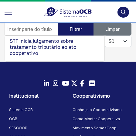
Pesquis
Inserir parte do título
Filtrar
Limpar
Mostrar #
STF inicia julgamento sobre
tratamento tributário ao ato
cooperativo
LinkedIn
Instagram
Youtube
Twitter/X
Facebook
Flickr
Institucional
Cooperativismo
Sistema OCB
Conheça o Cooperativismo
OCB
Como Montar Cooperativa
SESCOOP
Movimento SomosCoop