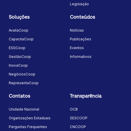
Legislação
Soluções
Conteúdos
AvaliaCoop
Notícias
CapacitaCoop
Publicações
ESGCoop
Eventos
GestãoCoop
Informativos
InovaCoop
NegóciosCoop
RepresentaCoop
Contatos
Transparência
Unidade Nacional
OCB
Organizações Estaduais
SESCOOP
Perguntas Frequentes
CNCOOP