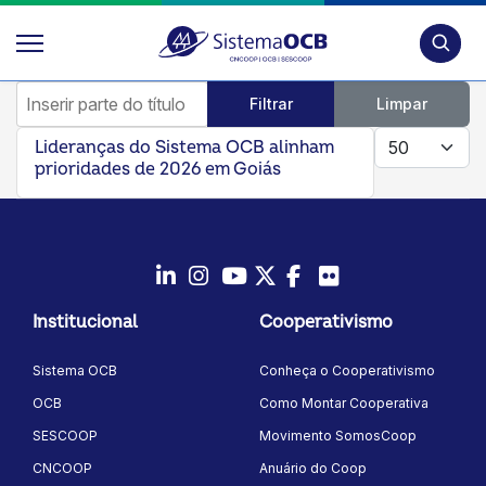
Pesquis
Inserir parte do título
Filtrar
Limpar
Mostrar #
Lideranças do Sistema OCB alinham
prioridades de 2026 em Goiás
LinkedIn
Instagram
Youtube
Twitter/X
Facebook
Flickr
Institucional
Cooperativismo
Sistema OCB
Conheça o Cooperativismo
OCB
Como Montar Cooperativa
SESCOOP
Movimento SomosCoop
CNCOOP
Anuário do Coop