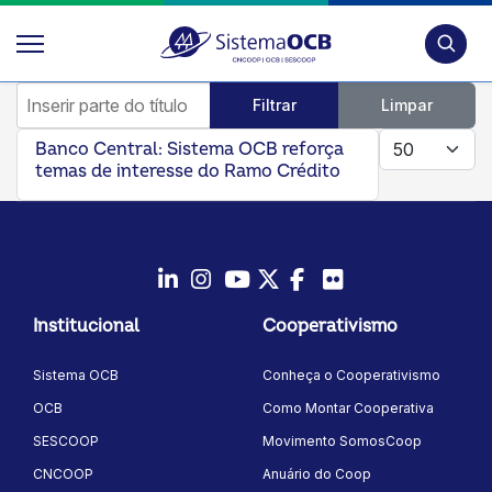
Pesquis
Inserir parte do título
Filtrar
Limpar
Mostrar #
Banco Central: Sistema OCB reforça
temas de interesse do Ramo Crédito
LinkedIn
Instagram
Youtube
Twitter/X
Facebook
Flickr
Institucional
Cooperativismo
Sistema OCB
Conheça o Cooperativismo
OCB
Como Montar Cooperativa
SESCOOP
Movimento SomosCoop
CNCOOP
Anuário do Coop