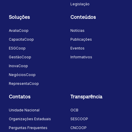
Legislação
Soluções
Conteúdos
AvaliaCoop
Notícias
CapacitaCoop
Publicações
ESGCoop
Eventos
GestãoCoop
Informativos
InovaCoop
NegóciosCoop
RepresentaCoop
Contatos
Transparência
Unidade Nacional
OCB
Organizações Estaduais
SESCOOP
Perguntas Frequentes
CNCOOP