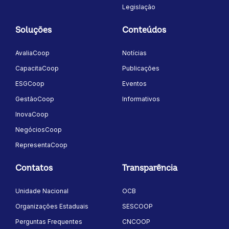
Legislação
Soluções
Conteúdos
AvaliaCoop
Notícias
CapacitaCoop
Publicações
ESGCoop
Eventos
GestãoCoop
Informativos
InovaCoop
NegóciosCoop
RepresentaCoop
Contatos
Transparência
Unidade Nacional
OCB
Organizações Estaduais
SESCOOP
Perguntas Frequentes
CNCOOP