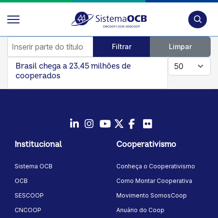
Pesquis
Inserir parte do título
Filtrar
Limpar
Mostrar #
Brasil chega a 23,45 milhões de
cooperados
LinkedIn
Instagram
Youtube
Twitter/X
Facebook
Flickr
Institucional
Cooperativismo
Sistema OCB
Conheça o Cooperativismo
OCB
Como Montar Cooperativa
SESCOOP
Movimento SomosCoop
CNCOOP
Anuário do Coop