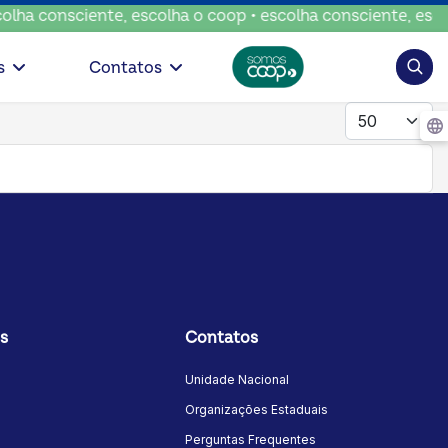
lha consciente, escolha o coop • escolha consciente, escol
Pesqui
s
Contatos
Mostrar #
s
Contatos
Unidade Nacional
Organizações Estaduais
Perguntas Frequentes