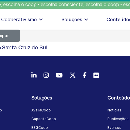
escolha o coop • escolha consciente, escolha o coop • esco
Cooperativismo
Soluções
Conteúdo
mpar
m Santa Cruz do Sul
LinkedIn
Instagram
Youtube
Twitter/X
Facebook
Flickr
Soluções
Conteúdo
mo
AvaliaCoop
Notícias
a
CapacitaCoop
Publicações
ESGCoop
Eventos