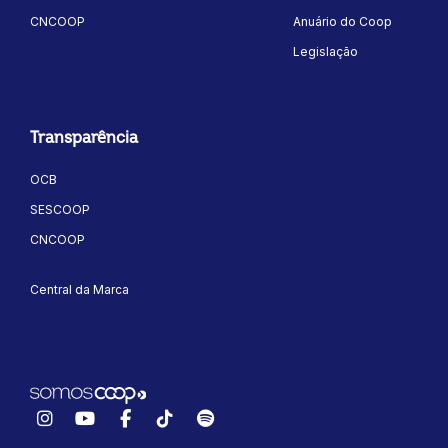
CNCOOP
Anuário do Coop
Legislação
Transparência
OCB
ok
kr
SESCOOP
CNCOOP
Central da Marca
Instagram
YouTube
Facebook
TikTok
Spotify