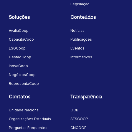
Legislação
Soluções
Conteúdos
AvaliaCoop
Notícias
CapacitaCoop
Publicações
ESGCoop
Eventos
GestãoCoop
Informativos
InovaCoop
NegóciosCoop
RepresentaCoop
Contatos
Transparência
Unidade Nacional
OCB
Organizações Estaduais
SESCOOP
Perguntas Frequentes
CNCOOP