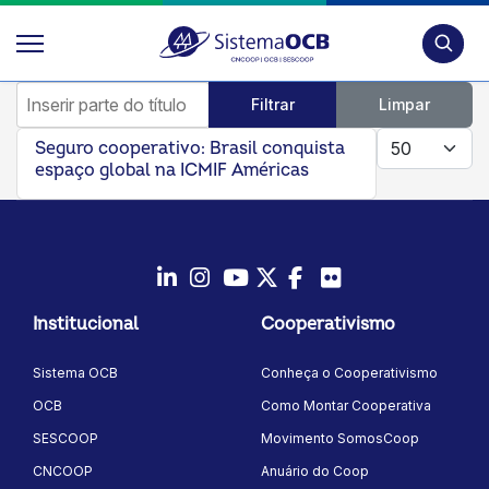
Pesquis
Inserir parte do título
Filtrar
Limpar
Mostrar #
Seguro cooperativo: Brasil conquista
espaço global na ICMIF Américas
LinkedIn
Instagram
Youtube
Twitter/X
Facebook
Flickr
Institucional
Cooperativismo
Sistema OCB
Conheça o Cooperativismo
OCB
Como Montar Cooperativa
SESCOOP
Movimento SomosCoop
CNCOOP
Anuário do Coop