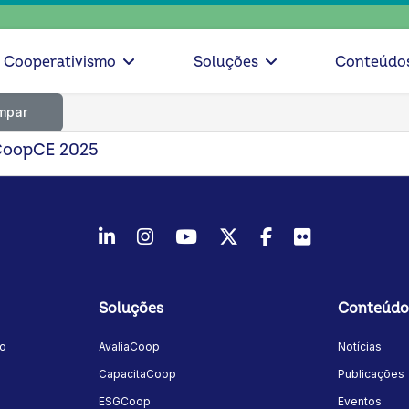
Cooperativismo
Soluções
Conteúdo
mpar
 CoopCE 2025
LinkedIn
Instagram
Youtube
Twitter/X
Facebook
Flickr
Soluções
Conteúdo
mo
AvaliaCoop
Notícias
a
CapacitaCoop
Publicações
ESGCoop
Eventos