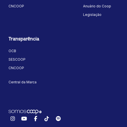
CNCOOP
Anuário do Coop
Legislação
Transparência
OCB
ok
kr
SESCOOP
CNCOOP
Central da Marca
Instagram
YouTube
Facebook
TikTok
Spotify