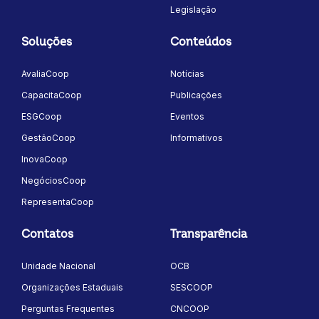
Legislação
Soluções
Conteúdos
AvaliaCoop
Notícias
CapacitaCoop
Publicações
ESGCoop
Eventos
GestãoCoop
Informativos
InovaCoop
NegóciosCoop
RepresentaCoop
Contatos
Transparência
Unidade Nacional
OCB
Organizações Estaduais
SESCOOP
Perguntas Frequentes
CNCOOP