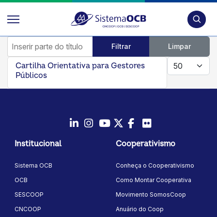
Pesquis
Inserir parte do título
Filtrar
Limpar
Mostrar #
Cartilha Orientativa para Gestores
Públicos
LinkedIn
Instagram
Youtube
Twitter/X
Facebook
Flickr
Institucional
Cooperativismo
Sistema OCB
Conheça o Cooperativismo
OCB
Como Montar Cooperativa
SESCOOP
Movimento SomosCoop
CNCOOP
Anuário do Coop