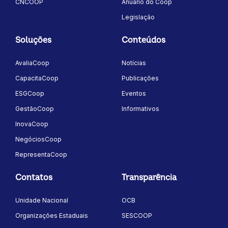
CNCOOP
Anuário do Coop
Legislação
Soluções
Conteúdos
AvaliaCoop
Notícias
CapacitaCoop
Publicações
ESGCoop
Eventos
GestãoCoop
Informativos
InovaCoop
NegóciosCoop
RepresentaCoop
Contatos
Transparência
Unidade Nacional
OCB
Organizações Estaduais
SESCOOP