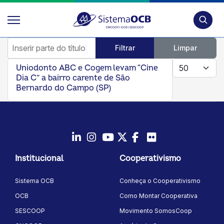
Pesquis
Inserir parte do título
Filtrar
Limpar
Mostrar #
Uniodonto ABC e Cogem levam “Cine
Dia C” a bairro carente de São
Bernardo do Campo (SP)
LinkedIn
Instagram
Youtube
Twitter/X
Facebook
Flickr
Institucional
Cooperativismo
Sistema OCB
Conheça o Cooperativismo
OCB
Como Montar Cooperativa
SESCOOP
Movimento SomosCoop