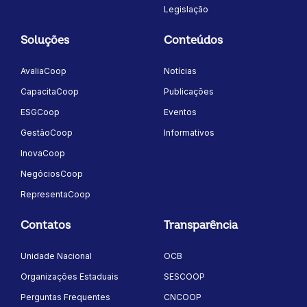
Legislação
Soluções
Conteúdos
AvaliaCoop
Notícias
CapacitaCoop
Publicações
ESGCoop
Eventos
GestãoCoop
Informativos
InovaCoop
NegóciosCoop
RepresentaCoop
Contatos
Transparência
Unidade Nacional
OCB
Organizações Estaduais
SESCOOP
Perguntas Frequentes
CNCOOP