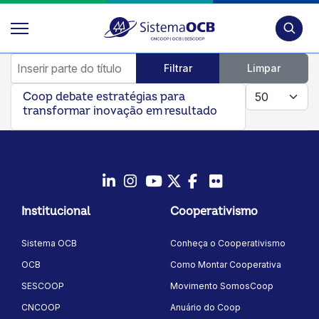
Pesquis
Inserir parte do título
Filtrar
Limpar
Mostrar #
Coop debate estratégias para
transformar inovação em resultado
LinkedIn
Instagram
Youtube
Twitter/X
Facebook
Flickr
Institucional
Cooperativismo
Sistema OCB
Conheça o Cooperativismo
OCB
Como Montar Cooperativa
SESCOOP
Movimento SomosCoop
CNCOOP
Anuário do Coop