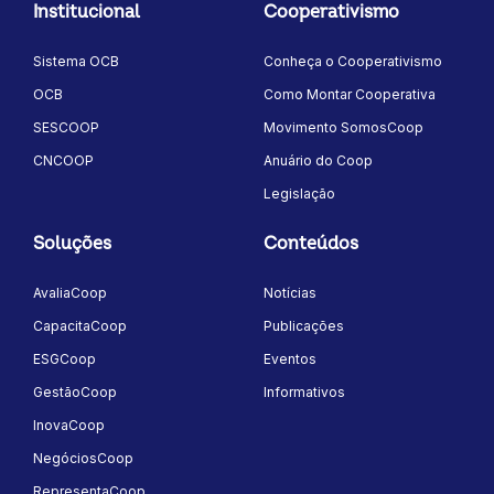
Institucional
Cooperativismo
Sistema OCB
Conheça o Cooperativismo
OCB
Como Montar Cooperativa
SESCOOP
Movimento SomosCoop
CNCOOP
Anuário do Coop
Legislação
Soluções
Conteúdos
AvaliaCoop
Notícias
CapacitaCoop
Publicações
ESGCoop
Eventos
GestãoCoop
Informativos
InovaCoop
NegóciosCoop
RepresentaCoop