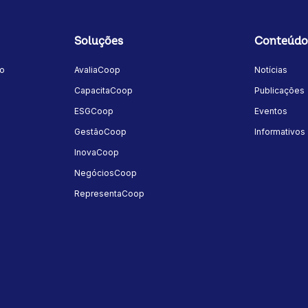
Soluções
Conteúdo
mo
AvaliaCoop
Notícias
a
CapacitaCoop
Publicações
ESGCoop
Eventos
GestãoCoop
Informativos
InovaCoop
NegóciosCoop
RepresentaCoop