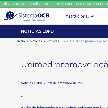
ha o coop • escolha consciente, escolha o coop • escolha co
Institucional
NOTÍCIAS LGPD
Início
Notícias
Notícias LGPD
Unimed promove ação n
Unimed promove ação
Notícias LGPD
29 de setembro de 2006
"
A falta de informação é o principal problema que im