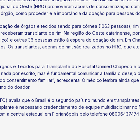
egional do Oeste (HRO) promoveram ações de conscientização com 
e órgão, como proceder e a importância da doação para pessoas d
doação de órgãos e tecidos sendo para córnea (1063 pessoas), rim (
receberam transplante de rim. Na região do Oeste catarinense, por
iço) e outras 36 pessoas estão à espera de doação de rim. Em Cha
s. Os transplantes, apenas de rim, são realizados no HRO, que ate
rgãos e Tecidos para Transplante do Hospital Unimed Chapecó e c
 nada por escrito, mas é fundamental comunicar a família o desej
a do consentimento familiar”, acrescenta. O médico lembra ainda qu
smo do doador.
TO) avalia que o Brasil é o segundo país no mundo em transplante
nsplante é necessário credenciamento de equipe multidisciplinar no 
com a central estadual em Florianópolis pelo telefone 0800643747