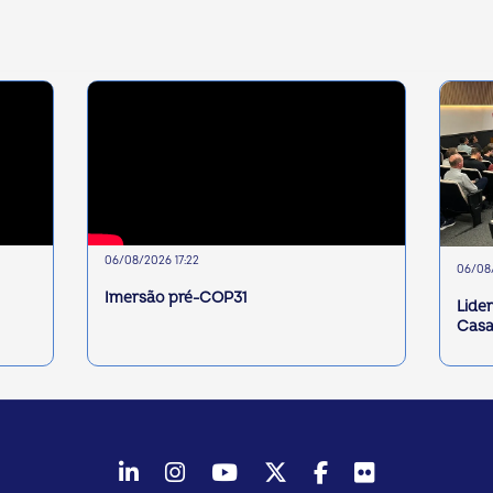
06/08/2026 17:22
06/08/
Imersão pré-COP31
Lide
Casa
LinkedIn
Instagram
Youtube
Twitter/X
Facebook
Flickr