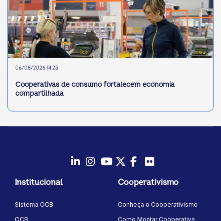
06/08/2026 14:23
Cooperativas de consumo fortalecem economia
compartilhada
LinkedIn
Instagram
Youtube
Twitter/X
Facebook
Flickr
Institucional
Cooperativismo
Sistema OCB
Conheça o Cooperativismo
OCB
Como Montar Cooperativa