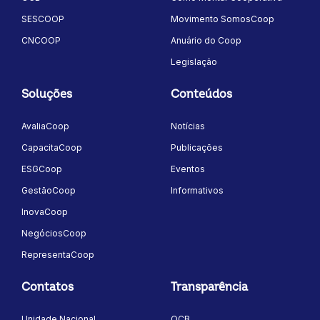
SESCOOP
Movimento SomosCoop
CNCOOP
Anuário do Coop
Legislação
Soluções
Conteúdos
AvaliaCoop
Notícias
CapacitaCoop
Publicações
ESGCoop
Eventos
GestãoCoop
Informativos
InovaCoop
NegóciosCoop
RepresentaCoop
Contatos
Transparência
Unidade Nacional
OCB