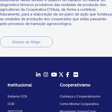
diagnóstico técnicos produtivos das unidades de produção dos
agricultores da Cooperativa D‘Irituia, de forma a contribuir,
futuramente, para a elaboração de um plano de ação que fortaleça
as unidades de produção dos cooperados que estão passando
pelo processo de transição agroecológica.
Acesso ao Artigo
LinkedIn
Instagram
Youtube
Twitter/X
Facebook
Flickr
Institucional
Cooperativismo
Sistema OCB
Conheça o Cooperativismo
OCB
Como Montar Cooperativa
SESCOOP
Movimento SomosCoop