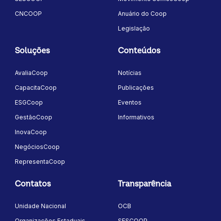
CNCOOP
Anuário do Coop
Legislação
Soluções
Conteúdos
AvaliaCoop
Notícias
CapacitaCoop
Publicações
ESGCoop
Eventos
GestãoCoop
Informativos
InovaCoop
NegóciosCoop
RepresentaCoop
Contatos
Transparência
Unidade Nacional
OCB
Organizações Estaduais
SESCOOP