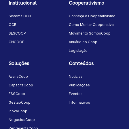
Institucional
Cooperativismo
Sistema OCB
Conheça o Cooperativismo
OCB
Como Montar Cooperativa
SESCOOP
Movimento SomosCoop
CNCOOP
Anuário do Coop
Legislação
Soluções
Conteúdos
AvaliaCoop
Notícias
CapacitaCoop
Publicações
ESGCoop
Eventos
GestãoCoop
Informativos
InovaCoop
NegóciosCoop
RepresentaCoop