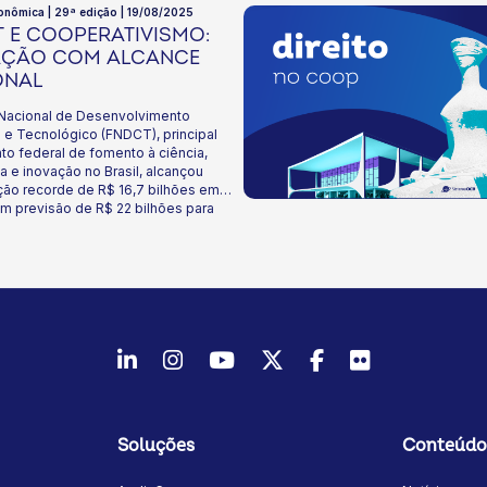
onômica | 29ª edição | 19/08/2025
 E COOPERATIVISMO:
AÇÃO COM ALCANCE
ONAL
Nacional de Desenvolvimento
o e Tecnológico (FNDCT), principal
to federal de fomento à ciência,
a e inovação no Brasil, alcançou
ção recorde de R$ 16,7 bilhões em
m previsão de R$ 22 bilhões para
to da articulação do Sistema OCB, a
4/2025 incluiu as cooperativas entre os
rios do fundo, abrindo acesso direto
s para projetos de inovação em áreas
cas como energia renovável,
circular, biotecnologia e tratamento
os. Esta edição do boletim apresenta
LinkedIn
Instagram
Youtube
Twitter/X
Facebook
Flickr
ria histórica do FNDCT, os números
ntes e o potencial transformador
nquista para o cooperativismo
o. Leia a análise completa e descubra
oveitar essa oportunidade.
Soluções
Conteúdo