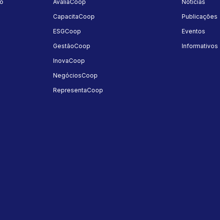
mo
AvaliaCoop
Notícias
a
CapacitaCoop
Publicações
ESGCoop
Eventos
GestãoCoop
Informativos
InovaCoop
NegóciosCoop
RepresentaCoop