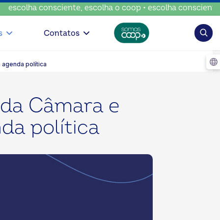
consciente, escolha o coop • escolha consciente, escolha o
Pesqui
s
Contatos
 agenda política
 da Câmara e
da política