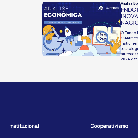
Análise Ec
FNDCT
INOV
NACI
O Fundo 
Científic
instrumen
tecnologi
arrecada
2024 e te
2025. Fru
Lei 15.18
beneficiá
a recurso
estratégi
economia 
de resídu
a trajetó
mais rece
dessa co
brasileir
como apr
Institucional
Cooperativismo