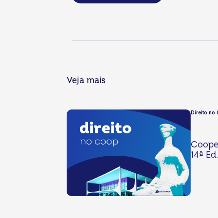
Veja mais
Direito no 
Cooper
14ª Ed.