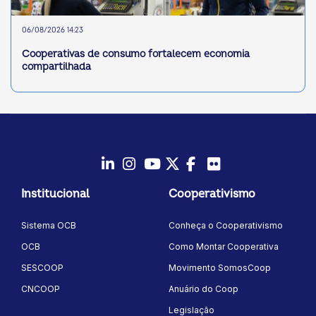
06/08/2026 14:23
Cooperativas de consumo fortalecem economia
compartilhada
LinkedIn
Instagram
Youtube
Twitter/X
Facebook
Flickr
Institucional
Cooperativismo
Sistema OCB
Conheça o Cooperativismo
OCB
Como Montar Cooperativa
SESCOOP
Movimento SomosCoop
CNCOOP
Anuário do Coop
Legislação