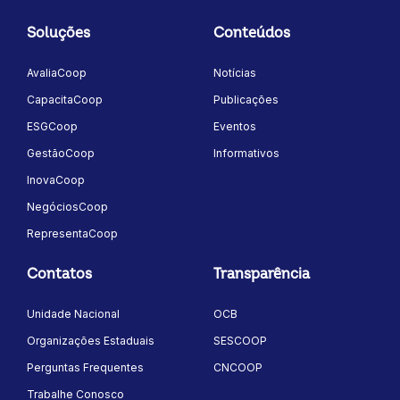
Soluções
Conteúdos
AvaliaCoop
Notícias
CapacitaCoop
Publicações
ESGCoop
Eventos
GestãoCoop
Informativos
InovaCoop
NegóciosCoop
RepresentaCoop
Contatos
Transparência
Unidade Nacional
OCB
Organizações Estaduais
SESCOOP
Perguntas Frequentes
CNCOOP
Trabalhe Conosco