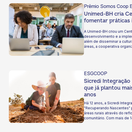
Prêmio Somos Coop E
Unimed-BH cria Ce
fomentar práticas
A Unimed-BH criou um Cent
desenvolvimento e a imple
além de disseminar a cultu
áreas, a cooperativa organi
sugeridas.
ESGCOOP
Sicredi Integração
que já plantou mai
anos
Há 12 anos, a Sicredi Inte
"Recuperando Nascentes" pa
áreas rurais através do re
comunitário. Com mais de 1
voluntários, a iniciativa re
carbono e garante a preser