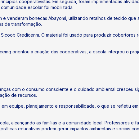
incípios cooperativistas. Em seguida, foram implementadas ativida
 comunidade escolar foi mobilizada.
 venderam bonecas Abayomi, utilizando retalhos de tecido que ser
es de transformação.
 do Sicoob Credicenm. O material foi usado para produzir cobertore
Ocemg orientou a criação das cooperativas, a escola integrou o pr
rianças com o consumo consciente e o cuidado ambiental cresceu si
zação de recursos.
 em equipe, planejamento e responsabilidade, o que se refletiu e
.
cola, alcançando as famílias e a comunidade local. Professores e 
 práticas educativas podem gerar impactos ambientais e sociais co