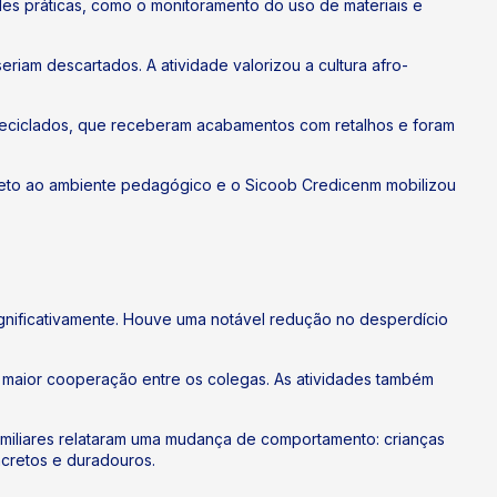
des práticas, como o monitoramento do uso de materiais e
iam descartados. A atividade valorizou a cultura afro-
s reciclados, que receberam acabamentos com retalhos e foram
ojeto ao ambiente pedagógico e o Sicoob Credicenm mobilizou
gnificativamente. Houve uma notável redução no desperdício
m maior cooperação entre os colegas. As atividades também
familiares relataram uma mudança de comportamento: crianças
ncretos e duradouros.