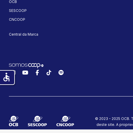
OCB
SESCOOP
CNCOOP
Central da Marca
Instagram
YouTube
Facebook
TikTok
Spotify
accessible
© 2023 - 2025 OCB. T
deste site.
A proprie