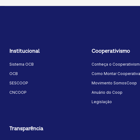
milhares de pessoas, trans
protagonistas da conservaç
Institucional
Cooperativismo
Sistema OCB
Conheça o Cooperativis
OCB
Como Montar Cooperativ
SESCOOP
Movimento SomosCoop
CNCOOP
Anuário do Coop
Legislação
Transparência