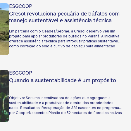
ESGCOOP
Cresol revoluciona pecuária de búfalos com
manejo sustentável e assistência técnica
Em parceria com o Ceades/Sebrae, a Cresol desenvolveu um
projeto para apoiar produtores de búfalos no Paraná. A iniciativa
oferece assistência técnica para introduzir práticas sustentáveis,
como correção do solo e cultivo de capiaçu para alimentação
animal. O objetivo é aumentar a renda dos produtores, melhorar a
qualidade de vida e reduzir os impactos ambientais da pecuária
de búfalos.
ESGCOOP
Quando a sustentabilidade é um propósito
Objetivo: Ser uma incentivadora de ações que agreguem a
sustentabilidade e a produtividade dentro das propriedades
rurais. Resultados: Recuperação de 381 nascentes no programa
por CooperNascentes Plantio de 52 hectares de florestas nativas
no programa CooperSemear. Migração de 13 unidades ao
mercado de energia incentivada e renovável. Obtenção do
certificado ISO 14001 para dez unidades operacionais.