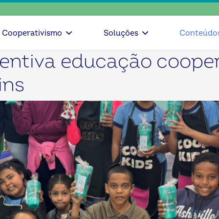
escolha conscien
Cooperativismo
Soluções
Conteúdo
ntiva educação coopera
ins