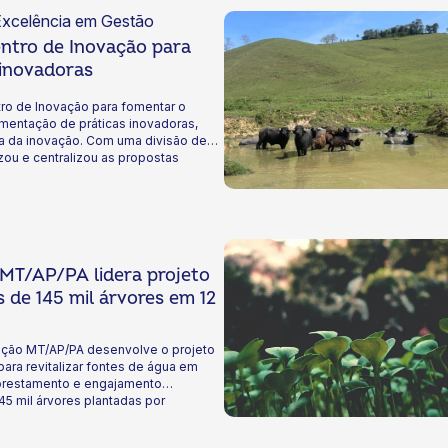
xcelência em Gestão
ntro de Inovação para
 inovadoras
ro de Inovação para fomentar o
mentação de práticas inovadoras,
ra da inovação. Com uma divisão de
zou e centralizou as propostas
 MT/AP/PA lidera projeto
s de 145 mil árvores em 12
gração MT/AP/PA desenvolve o projeto
ra revitalizar fontes de água em
florestamento e engajamento
45 mil árvores plantadas por
cupera a biodiversidade, sequestra
vação dos recursos hídricos para