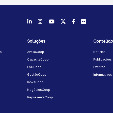
formando produtores rurais em
ão ambiental.
LinkedIn
Instagram
Youtube
Twitter/X
Facebook
Flickr
Soluções
Conteúdo
mo
AvaliaCoop
Notícias
a
CapacitaCoop
Publicações
ESGCoop
Eventos
GestãoCoop
Informativos
InovaCoop
NegóciosCoop
RepresentaCoop