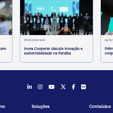
29/01/2024 14:43
06/12
utem
Inova Cooperar discute inovação e
Prêm
sustentabilidade na Paraíba
coop
LinkedIn
Instagram
Youtube
Twitter/X
Facebook
Flickr
smo
Soluções
Conteúdos