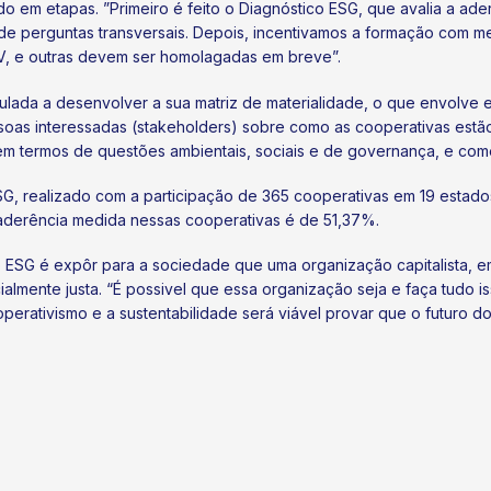
 em etapas. ”Primeiro é feito o Diagnóstico ESG, que avalia a ader
 de perguntas transversais. Depois, incentivamos a formação com me
GV, e outras devem ser homolagadas em breve”.
mulada a desenvolver a sua matriz de materialidade, o que envolve
essoas interessadas (stakeholders) sobre como as cooperativas es
m termos de questões ambientais, sociais e de governança, e começ
SG, realizado com a participação de 365 cooperativas em 19 esta
 aderência medida nessas cooperativas é de 51,37%.
o ESG é expôr para a sociedade que uma organização capitalista, 
ialmente justa. “É possivel que essa organização seja e faça tudo
operativismo e a sustentabilidade será viável provar que o futuro 