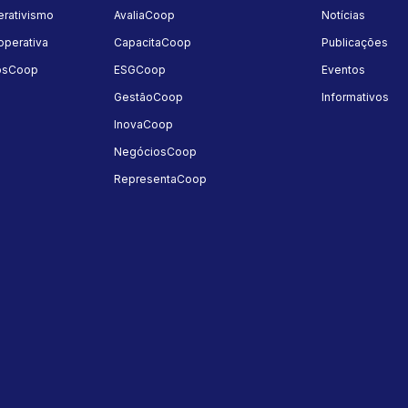
rativismo
AvaliaCoop
Notícias
perativa
CapacitaCoop
Publicações
osCoop
ESGCoop
Eventos
GestãoCoop
Informativos
InovaCoop
NegóciosCoop
RepresentaCoop