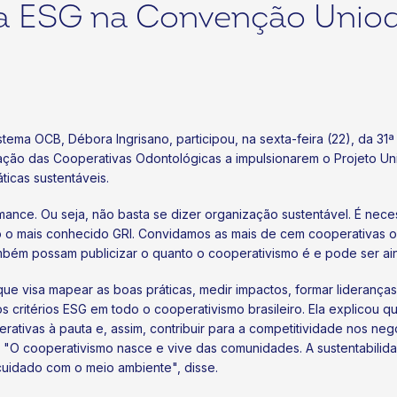
a ESG na Convenção Unio
ema OCB, Débora Ingrisano, participou, na sexta-feira (22), da 31
ão das Cooperativas Odontológicas a impulsionarem o Projeto Unio
ticas sustentáveis.
nce. Ou seja, não basta se dizer organização sustentável. É neces
o o mais conhecido GRI. Convidamos as mais de cem cooperativas 
bém possam publicizar o quanto o cooperativismo é e pode ser aind
 visa mapear as boas práticas, medir impactos, formar lideranças t
ritérios ESG em todo o cooperativismo brasileiro. Ela explicou que
tivas à pauta e, assim, contribuir para a competitividade nos neg
 "O cooperativismo nasce e vive das comunidades. A sustentabili
 cuidado com o meio ambiente", disse.