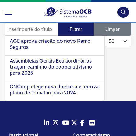
Pesquis
Inserir parte do título
Filtrar
Limpar
Mostrar #
AGE aprova criação do novo Ramo
Seguros
Assembleias Gerais Extraordinárias
traçam caminho do cooperativismo
para 2025
CNCoop elege nova diretoria e aprova
plano de trabalho para 2024
LinkedIn
Instagram
Youtube
Twitter/X
Facebook
Flickr
Institucional
Cooperativismo