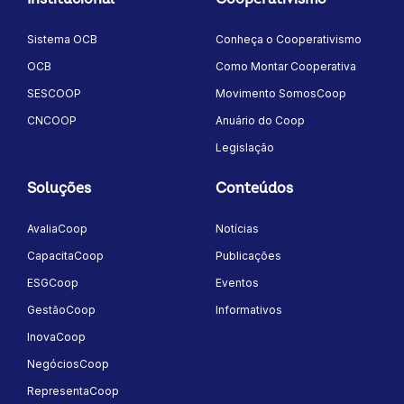
Sistema OCB
Conheça o Cooperativismo
OCB
Como Montar Cooperativa
SESCOOP
Movimento SomosCoop
CNCOOP
Anuário do Coop
Legislação
Soluções
Conteúdos
AvaliaCoop
Notícias
CapacitaCoop
Publicações
ESGCoop
Eventos
GestãoCoop
Informativos
InovaCoop
NegóciosCoop
RepresentaCoop