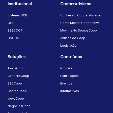
Institucional
Cooperativismo
Sistema OCB
Conheça o Cooperativismo
OCB
Como Montar Cooperativa
SESCOOP
Movimento SomosCoop
CNCOOP
Anuário do Coop
Legislação
Soluções
Conteúdos
AvaliaCoop
Notícias
CapacitaCoop
Publicações
ESGCoop
Eventos
GestãoCoop
Informativos
InovaCoop
NegóciosCoop