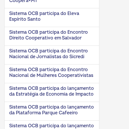
Coopera+MT
Sistema OCB participa do Eleva
Espírito Santo
Sistema OCB participa do Encontro
Direito Cooperativo em Salvador
Sistema OCB participa do Encontro
Nacional de Jornalistas do Sicredi
Sistema OCB participa do Encontro
Nacional de Mulheres Cooperativistas
Sistema OCB participa do lançamento
da Estratégia de Economia de Impacto
Sistema OCB participa do lançamento
da Plataforma Parque Cafeeiro
Sistema OCB participa do lançamento