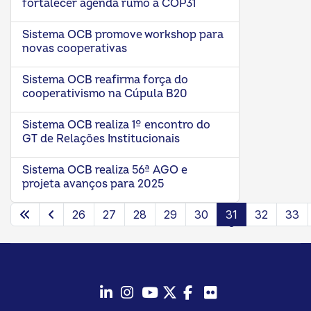
fortalecer agenda rumo à COP31
Sistema OCB promove workshop para
novas cooperativas
Sistema OCB reafirma força do
cooperativismo na Cúpula B20
Sistema OCB realiza 1º encontro do
GT de Relações Institucionais
Sistema OCB realiza 56ª AGO e
projeta avanços para 2025
26
27
28
29
30
31
32
33
Página 31 de 35
LinkedIn
Instagram
Youtube
Twitter/X
Facebook
Flickr