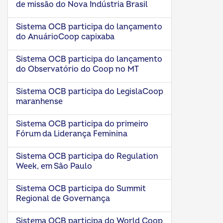
de missão do Nova Indústria Brasil
Sistema OCB participa do lançamento
do AnuárioCoop capixaba
Sistema OCB participa do lançamento
do Observatório do Coop no MT
Sistema OCB participa do LegislaCoop
maranhense
Sistema OCB participa do primeiro
Fórum da Liderança Feminina
Sistema OCB participa do Regulation
Week, em São Paulo
Sistema OCB participa do Summit
Regional de Governança
Sistema OCB participa do World Coop