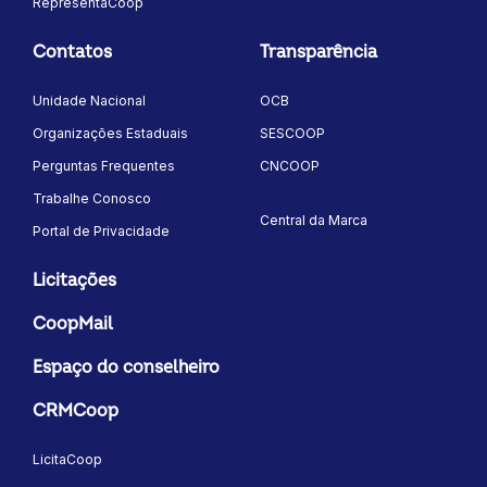
RepresentaCoop
Contatos
Transparência
Unidade Nacional
OCB
Organizações Estaduais
SESCOOP
Perguntas Frequentes
CNCOOP
Trabalhe Conosco
Central da Marca
Portal de Privacidade
Licitações
CoopMail
Espaço do conselheiro
CRMCoop
LicitaCoop