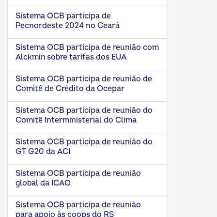
Sistema OCB participa de
Pecnordeste 2024 no Ceará
Sistema OCB participa de reunião com
Alckmin sobre tarifas dos EUA
Sistema OCB participa de reunião de
Comitê de Crédito da Ocepar
Sistema OCB participa de reunião do
Comitê Interministerial do Clima
Sistema OCB participa de reunião do
GT G20 da ACI
Sistema OCB participa de reunião
global da ICAO
Sistema OCB participa de reunião
para apoio às coops do RS