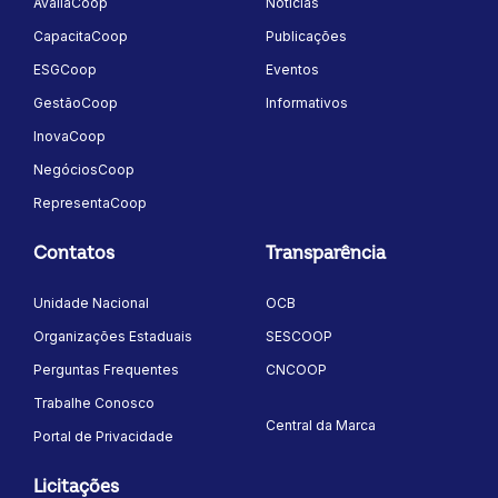
AvaliaCoop
Notícias
CapacitaCoop
Publicações
ESGCoop
Eventos
GestãoCoop
Informativos
InovaCoop
NegóciosCoop
RepresentaCoop
Contatos
Transparência
Unidade Nacional
OCB
Organizações Estaduais
SESCOOP
Perguntas Frequentes
CNCOOP
Trabalhe Conosco
Central da Marca
Portal de Privacidade
Licitações