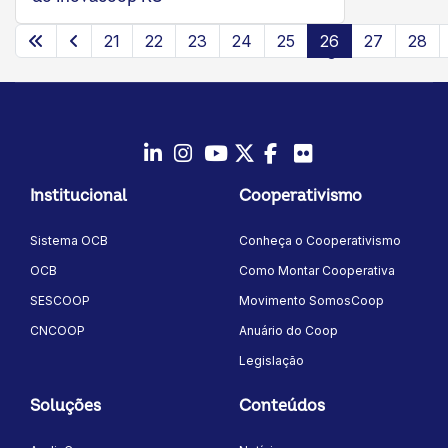
21
22
23
24
25
26
27
28
Página 26 de 35
LinkedIn
Instagram
Youtube
Twitter/X
Facebook
Flickr
Institucional
Cooperativismo
Sistema OCB
Conheça o Cooperativismo
OCB
Como Montar Cooperativa
SESCOOP
Movimento SomosCoop
CNCOOP
Anuário do Coop
Legislação
Soluções
Conteúdos