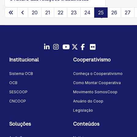
20
21
22
23
24
25
26
27
Página 25 de 35
LinkedIn
Instagram
Youtube
Twitter/X
Facebook
Flickr
Institucional
Cooperativismo
Sistema OCB
Conheça o Cooperativismo
OCB
Como Montar Cooperativa
SESCOOP
Movimento SomosCoop
CNCOOP
Anuário do Coop
Legislação
Soluções
Conteúdos