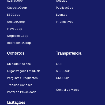
AvaliaCoop
Notícias
CapacitaCoop
Publicações
ESGCoop
Eventos
GestãoCoop
Informativos
InovaCoop
NegóciosCoop
RepresentaCoop
Contatos
Transparência
Unidade Nacional
OCB
Organizações Estaduais
SESCOOP
Perguntas Frequentes
CNCOOP
Trabalhe Conosco
Central da Marca
Portal de Privacidade
Licitações