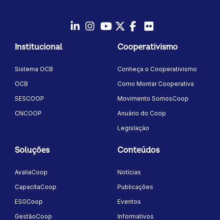
LinkedIn
Instagram
Youtube
Twitter/X
Facebook
Flickr
Institucional
Cooperativismo
Sistema OCB
Conheça o Cooperativismo
OCB
Como Montar Cooperativa
SESCOOP
Movimento SomosCoop
CNCOOP
Anuário do Coop
Legislação
Soluções
Conteúdos
AvaliaCoop
Notícias
CapacitaCoop
Publicações
ESGCoop
Eventos
GestãoCoop
Informativos