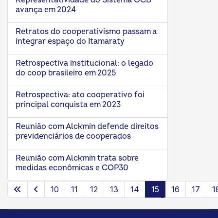
Representatividade do Sistema OCB
avança em 2024
Retratos do cooperativismo passam a
integrar espaço do Itamaraty
Retrospectiva institucional: o legado
do coop brasileiro em 2025
Retrospectiva: ato cooperativo foi
principal conquista em 2023
Reunião com Alckmin defende direitos
previdenciários de cooperados
Reunião com Alckmin trata sobre
medidas econômicas e COP30
10
11
12
13
14
15
16
17
1
Página 15 de 24