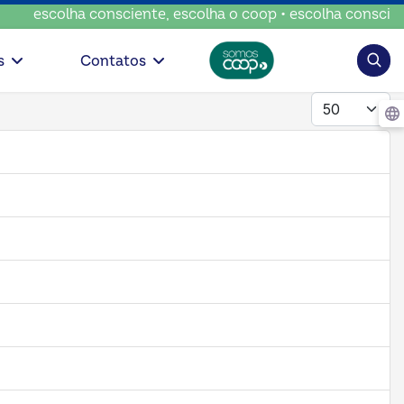
a consciente, escolha o coop • escolha consciente, escolha
Pesqui
s
Contatos
Mostrar #