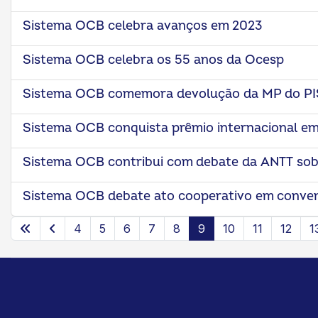
Sistema OCB celebra avanços em 2023
Sistema OCB celebra os 55 anos da Ocesp
Sistema OCB comemora devolução da MP do PI
Sistema OCB conquista prêmio internacional e
Sistema OCB contribui com debate da ANTT sobr
Sistema OCB debate ato cooperativo em conve
4
5
6
7
8
9
10
11
12
1