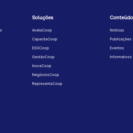
Soluções
Conteúdo
mo
AvaliaCoop
Notícias
a
CapacitaCoop
Publicações
ESGCoop
Eventos
GestãoCoop
Informativos
InovaCoop
NegóciosCoop
RepresentaCoop