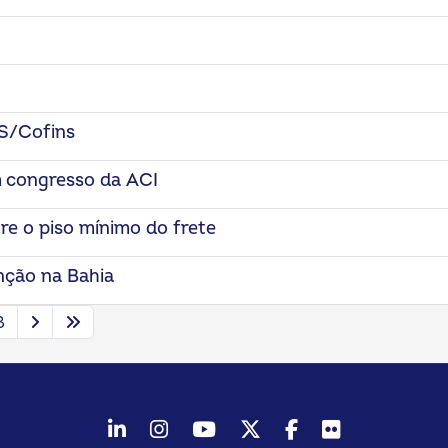
S/Cofins
m congresso da ACI
e o piso mínimo do frete
nção na Bahia
3
LinkedIn
Instagram
Youtube
Twitter/X
Facebook
Flickr