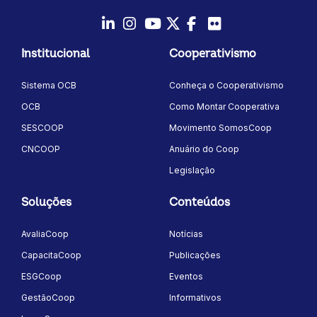
LinkedIn
Instagram
Youtube
Twitter/X
Facebook
Flickr
Institucional
Cooperativismo
Sistema OCB
Conheça o Cooperativismo
OCB
Como Montar Cooperativa
SESCOOP
Movimento SomosCoop
CNCOOP
Anuário do Coop
Legislação
Soluções
Conteúdos
AvaliaCoop
Notícias
CapacitaCoop
Publicações
ESGCoop
Eventos
GestãoCoop
Informativos