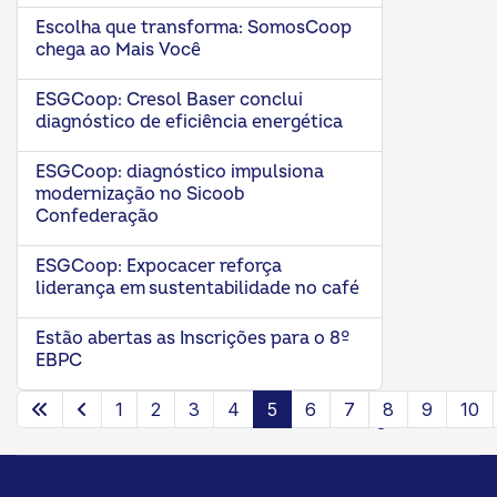
Escolha que transforma: SomosCoop
chega ao Mais Você
ESGCoop: Cresol Baser conclui
diagnóstico de eficiência energética
ESGCoop: diagnóstico impulsiona
modernização no Sicoob
Confederação
ESGCoop: Expocacer reforça
liderança em sustentabilidade no café
Estão abertas as Inscrições para o 8º
EBPC
1
2
3
4
5
6
7
8
9
10
Página 5 de 13