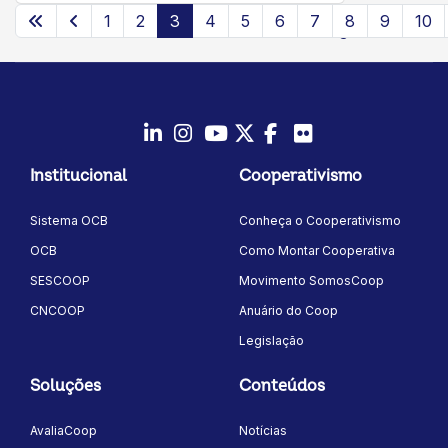
1
2
3
4
5
6
7
8
9
10
Página 3 de 15
LinkedIn
Instagram
Youtube
Twitter/X
Facebook
Flickr
Institucional
Cooperativismo
Sistema OCB
Conheça o Cooperativismo
OCB
Como Montar Cooperativa
SESCOOP
Movimento SomosCoop
CNCOOP
Anuário do Coop
Legislação
Soluções
Conteúdos
AvaliaCoop
Notícias