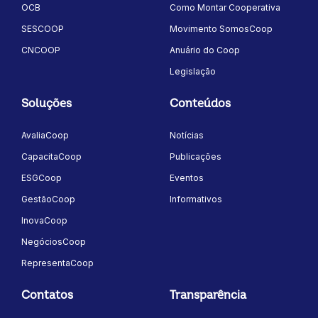
OCB
Como Montar Cooperativa
SESCOOP
Movimento SomosCoop
CNCOOP
Anuário do Coop
Legislação
Soluções
Conteúdos
AvaliaCoop
Notícias
CapacitaCoop
Publicações
ESGCoop
Eventos
GestãoCoop
Informativos
InovaCoop
NegóciosCoop
RepresentaCoop
Contatos
Transparência