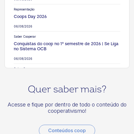
Representação
Coops Day 2026
06/08/2026
Saber Cooperar
Conquistas do coop no 1° semestre de 2026 | Se Liga
no Sistema OCB
06/08/2026
Saber Cooperar
Dia dos Pais: cooperativismo pode ser transmitido de
pai para filho
Quer saber mais?
05/08/2026
Eventos
Acesse e fique por dentro de todo o conteúdo do
Sistema OCB adere a pacto de combate à violência
cooperativismo!
contra a mulher
05/08/2026
Conteúdos coop
Eventos