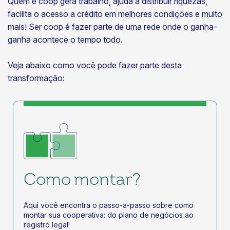
Quem é coop gera trabalho, ajuda a distribuir riquezas,
energéticas
facilita o acesso a crédito em melhores condições e muito
03/08/2026
mais! Ser coop é fazer parte de uma rede onde o ganha-
ganha acontece o tempo todo.
Eventos
OCEs acompanham apresentação do AnuárioCoop
2026 em encontro online
Veja abaixo como você pode fazer parte desta
transformação:
31/07/2026
Saber Cooperar
Por que as cooperativas devem tomar decisões
baseadas em dados?
31/07/2026
Infográficos
AnuárioCoop 2026
Como montar?
31/07/2026
Aqui você encontra o passo-a-passo sobre como
montar sua cooperativa: do plano de negócios ao
registro legal!