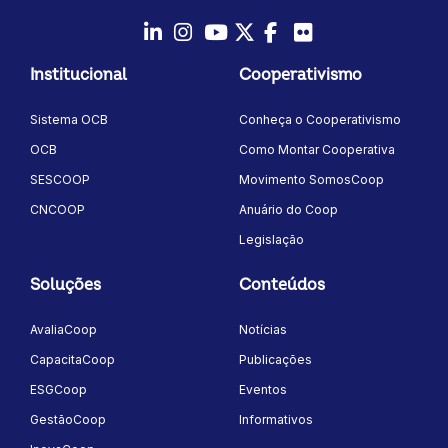
LinkedIn
Instagram
Youtube
Twitter/X
Facebook
Flickr
Institucional
Cooperativismo
Sistema OCB
Conheça o Cooperativismo
OCB
Como Montar Cooperativa
SESCOOP
Movimento SomosCoop
CNCOOP
Anuário do Coop
Legislação
Soluções
Conteúdos
AvaliaCoop
Notícias
CapacitaCoop
Publicações
ESGCoop
Eventos
GestãoCoop
Informativos