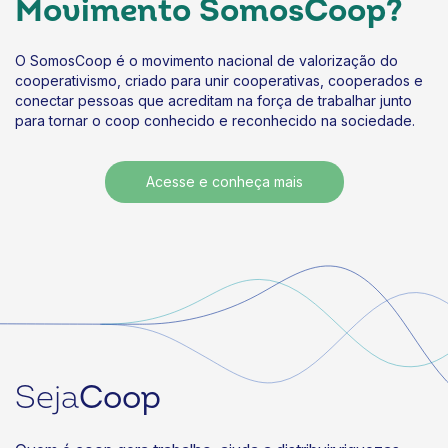
Movimento SomosCoop?
Sistema OCB e Coprel alinham ações para fortalecer
telecom
04/08/2026
O SomosCoop é o movimento nacional de valorização do
cooperativismo, criado para unir cooperativas, cooperados e
Eventos
conectar pessoas que acreditam na força de trabalhar junto
Sistema OCB debate o futuro do coop em encontro
para tornar o coop conhecido e reconhecido na sociedade.
da Unicred União
04/08/2026
Acesse e conheça mais
Eventos
Labs da Semana de Competitividade prometem
levar teoria à prática
04/08/2026
Representação
Cooperativas agropecuárias movimentam R$ 487,3
bilhões e ampliam presença no país
03/08/2026
Seja
Coop
Eventos
Missão técnica fortalece estudos sobre comunidades