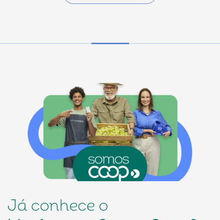
Conselho da ACI conclui pautas estratégicas para
assembleia no Panamá
05/08/2026
Eventos
Jornada da Governança mobiliza OCEs para
fortalecer liderança sistêmica
05/08/2026
Representação
AnuárioCoop 2026 amplia visibilidade do
cooperativismo na imprensa
05/08/2026
Representação
Cooperativas de crédito ultrapassam R$ 1,16 trilhão
em ativos
04/08/2026
Já conhece o
Eventos